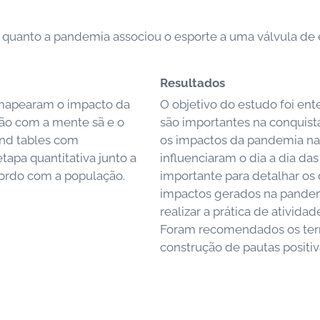
de quanto a pandemia associou o esporte a uma válvula de 
Resultados
 mapearam o impacto da
O objetivo do estudo foi ent
ão com a mente sã e o
são importantes na conquis
und tables com
os impactos da pandemia nas
tapa quantitativa junto a
influenciaram o dia a dia das
cordo com a população.
importante para detalhar os 
impactos gerados na pande
realizar a prática de ativida
Foram recomendados os terr
construção de pautas positiv