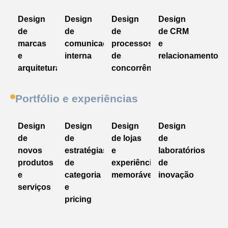
Design
Design
Design
Design
de
de
de
de CRM
marcas
comunicação
processos
e
e
interna
de
relacionamento
arquitetura
concorrências
Portfólio e experiências
Design
Design
Design
Design
de
de
de lojas
de
novos
estratégias
e
laboratórios
produtos
de
experiências
de
e
categoria
memoráveis
inovação
serviços
e
pricing