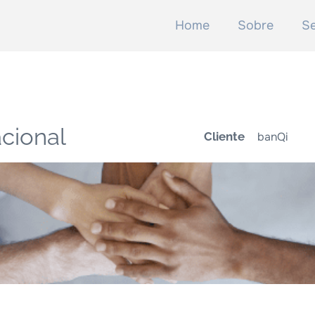
Home
Sobre
Se
acional
banQi
Cliente