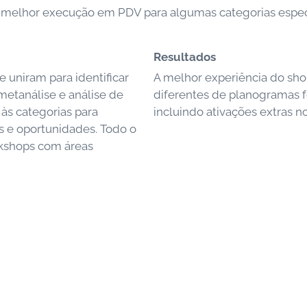
da melhor execução em PDV para algumas categorias especí
Resultados
 uniram para identificar
A melhor experiência do shop
metanálise e análise de
diferentes de planogramas f
às categorias para
incluindo ativações extras n
 e oportunidades. Todo o
rkshops com áreas