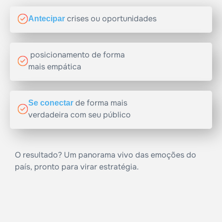
crises ou oportunidades
A
n
t
e
c
i
p
a
r
posicionamento de forma
mais empática
de forma mais
S
e
c
o
n
e
c
t
a
r
verdadeira com seu público
O resultado? Um panorama vivo das emoções do
país, pronto para virar estratégia.