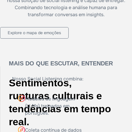
nossa solução de social listening é capaz de entregar.
Combinando tecnologia e análise humana para
transformar conversas em insights.
Explore o mapa de emoções
MAIS DO QUE ESCUTAR, ENTENDER
Nosso Social Listening combina:
Sentimentos,
rupturas culturais e
Modelos de linguagem
(LLMs) treinados em
tendências em tempo
português.
real.
Coleta contínua de dados