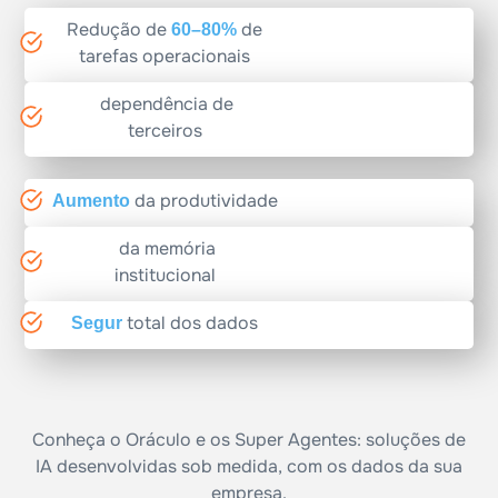
Redução de
de
6
0
–
8
0
%
tarefas operacionais
dependência de
terceiros
da produtividade
A
u
m
e
n
t
o
da memória
institucional
total dos dados
S
e
g
u
r
a
n
ç
a
Conheça o Oráculo e os Super Agentes: soluções de
IA desenvolvidas sob medida, com os dados da sua
empresa.