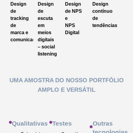
Design
Design
Design
Design
de
de
de NPS
contínuo
tracking
escuta
e
de
de
em
NPS
tendências
marca e
meios
Digital
comunicação
digitais
– social
listening
UMA AMOSTRA DO NOSSO PORTFÓLIO
AMPLO E VERSÁTIL
Qualitativas
Testes
Outras
tecnologias