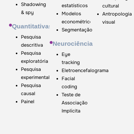
Shadowing
estatísticos
cultural
& spy
Modelos
Antropologia
econométricos
visual
Quantitativas
Segmentação
Pesquisa
Neurociência
descritiva
Pesquisa
Eye
exploratória
tracking
Pesquisa
Eletroencefalograma
experimental
Facial
Pesquisa
coding
causal
Teste de
Painel
Associação
Implícita