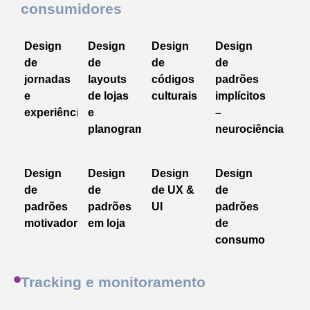
consumidores
Design
Design
Design
Design
de
de
de
de
jornadas
layouts
códigos
padrões
e
de lojas
culturais
implícitos
experiências
e
–
planogramas
neurociência
Design
Design
Design
Design
de
de
de UX &
de
padrões
padrões
UI
padrões
motivadores
em loja
de
consumo
Tracking e monitoramento