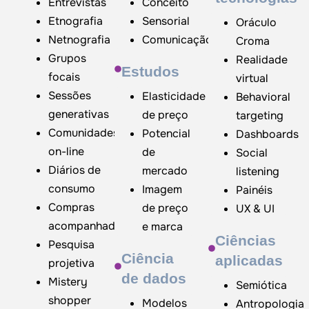
Entrevistas
Conceito
Etnografia
Sensorial
Oráculo
Netnografia
Comunicação
Croma
Grupos
Realidade
Estudos
focais
virtual
Sessões
Elasticidade
Behavioral
generativas
de preço
targeting
Comunidades
Potencial
Dashboards
on-line
de
Social
Diários de
mercado
listening
consumo
Imagem
Painéis
Compras
de preço
UX & UI
acompanhadas
e marca
Ciências
Pesquisa
Ciência
aplicadas
projetiva
de dados
Mistery
Semiótica
shopper
Modelos
Antropologia